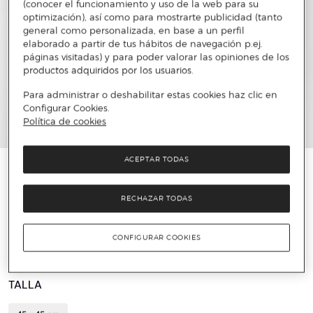
(conocer el funcionamiento y uso de la web para su
optimización), así como para mostrarte publicidad (tanto
general como personalizada, en base a un perfil
elaborado a partir de tus hábitos de navegación p.ej.
páginas visitadas) y para poder valorar las opiniones de los
productos adquiridos por los usuarios.
Para administrar o deshabilitar estas cookies haz clic en
Configurar Cookies.
Política de cookies
ACEPTAR TODAS
️⚡ ÚLTIMAS UNIDADES
SHERIDAN
RECHAZAR TODAS
Cojín decorativo lino Abbotson Sheridan
27 €
69,95 €
61%
CONFIGURAR COOKIES
TALLA