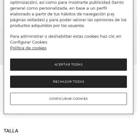
optimización), así como para mostrarte publicidad (tanto
general como personalizada, en base a un perfil
elaborado a partir de tus hábitos de navegación p.ej.
páginas visitadas) y para poder valorar las opiniones de los
productos adquiridos por los usuarios.
Para administrar o deshabilitar estas cookies haz clic en
Configurar Cookies.
Política de cookies
ACEPTAR TODAS
️⚡ ÚLTIMAS UNIDADES
RECHAZAR TODAS
TOMMY JEANS
Polo de mujer de manga corta y cierre con
CONFIGURAR COOKIES
botones
19 €
64,90 €
70%
TALLA