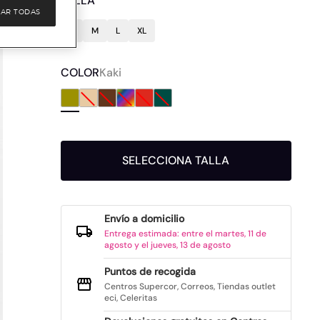
TALLA
AR TODAS
S
M
L
XL
COLOR
Kaki
SELECCIONA TALLA
Envío a domicilio
Entrega estimada: entre el martes, 11 de
agosto y el jueves, 13 de agosto
Puntos de recogida
Centros Supercor, Correos, Tiendas outlet
eci, Celeritas