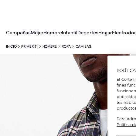
Campañas
Mujer
Hombre
Infantil
Deportes
Hogar
Electrodo
INICIO
PRIMERITI
HOMBRE
ROPA
CAMISAS
POLÍTIC
El Corte I
fines fun
funcionam
publicida
tus hábito
productos
Para admin
Política d