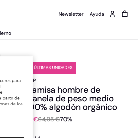
Newsletter
Ayuda
ierno
️⚡ ÚLTIMAS UNIDADES
GAP
erceros para
l
Camisa hombre de
te
franela de peso medio
 partir de
100% algodón orgánico
iones de los
19 €
64,95 €
70%