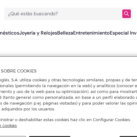
¿Qué estás buscando?
mésticos
Joyería y Relojes
Belleza
Entretenimiento
Especial Inv
A SOBRE COOKIES
nglés, S.A. utiliza cookies y otras tecnologías similares, propias y de t
cionales (permitiendo la navegación en la web) y analíticos (conocer e
iento y uso de la web para su optimización), así como para mostrar
d (tanto general como personalizada, en base a un perfil elaborado a
s de navegación p.ej. páginas visitadas) y para poder valorar las opin
 adquiridos por los usuarios.
istrar o deshabilitar estas cookies haz clic en Configurar Cookies.
e cookies