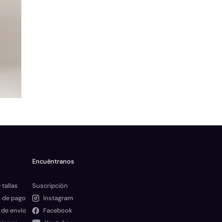
Encuéntranos
 tallas
Suscripción
 de pago
Instagram
 de envío
Facebook