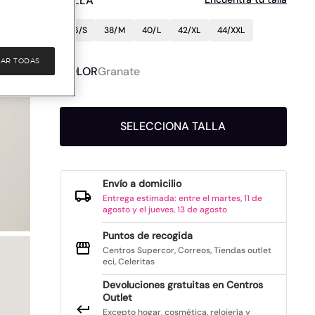
TALLA
36/S
38/M
40/L
42/XL
44/XXL
AR TODAS
COLOR
Granate
SELECCIONA TALLA
Envío a domicilio
Entrega estimada: entre el martes, 11 de
agosto y el jueves, 13 de agosto
Puntos de recogida
Centros Supercor, Correos, Tiendas outlet
eci, Celeritas
Devoluciones gratuitas en Centros
Outlet
Excepto hogar, cosmética, relojería y