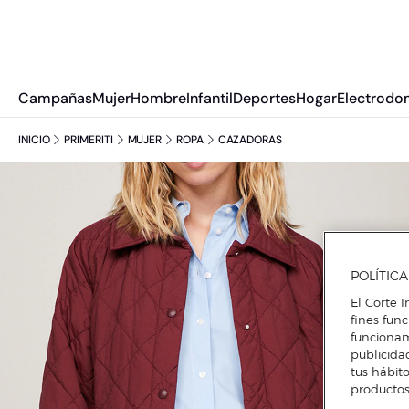
Campañas
Mujer
Hombre
Infantil
Deportes
Hogar
Electrodo
INICIO
PRIMERITI
MUJER
ROPA
CAZADORAS
POLÍTIC
El Corte I
fines fun
funcionam
publicida
tus hábito
productos