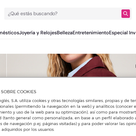
¿Qué estás buscando?
mésticos
Joyería y Relojes
Belleza
Entretenimiento
Especial Inv
A SOBRE COOKIES
nglés, S.A. utiliza cookies y otras tecnologías similares, propias y de t
cionales (permitiendo la navegación en la web) y analíticos (conocer e
iento y uso de la web para su optimización), así como para mostrar
d (tanto general como personalizada, en base a un perfil elaborado a
s de navegación p.ej. páginas visitadas) y para poder valorar las opin
 adquiridos por los usuarios.