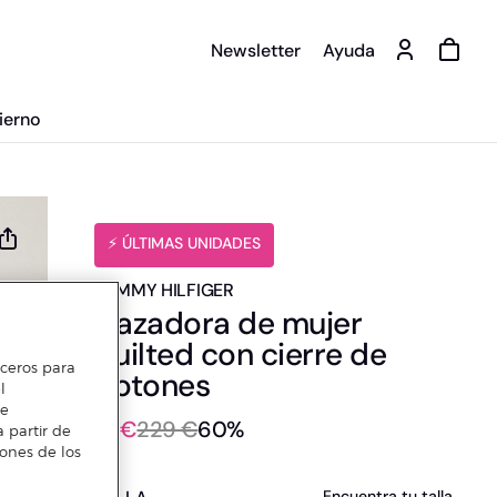
Newsletter
Ayuda
ierno
️⚡ ÚLTIMAS UNIDADES
TOMMY HILFIGER
Cazadora de mujer
quilted con cierre de
erceros para
botones
l
te
91 €
229 €
60%
 partir de
iones de los
Encuentra tu talla