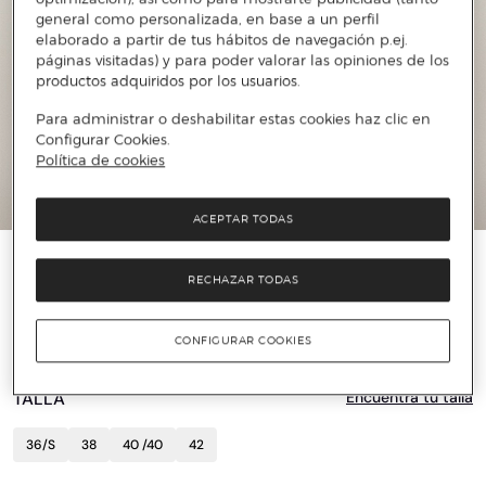
general como personalizada, en base a un perfil
elaborado a partir de tus hábitos de navegación p.ej.
páginas visitadas) y para poder valorar las opiniones de los
productos adquiridos por los usuarios.
Para administrar o deshabilitar estas cookies haz clic en
Configurar Cookies.
Política de cookies
ACEPTAR TODAS
TOMMY HILFIGER
RECHAZAR TODAS
Polo de mujer Regular Pique manga corta
31 €
79 €
60%
CONFIGURAR COOKIES
TALLA
Encuentra tu talla
36/S
38
40 /40
42