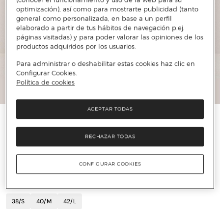
optimización), así como para mostrarte publicidad (tanto
general como personalizada, en base a un perfil
elaborado a partir de tus hábitos de navegación p.ej.
páginas visitadas) y para poder valorar las opiniones de los
productos adquiridos por los usuarios.
Para administrar o deshabilitar estas cookies haz clic en
Configurar Cookies.
Política de cookies
ACEPTAR TODAS
ROBERTO VERINO
Falda doble crepé con volante
RECHAZAR TODAS
78 €
195 €
60%
CONFIGURAR COOKIES
TALLA
38/S
40/M
42/L