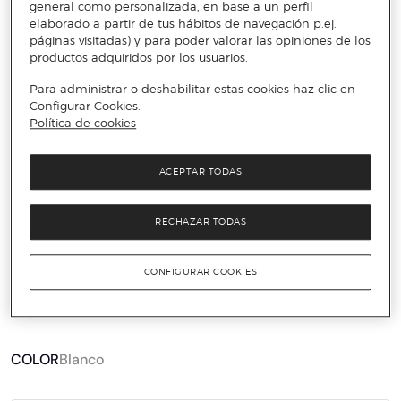
general como personalizada, en base a un perfil
elaborado a partir de tus hábitos de navegación p.ej.
páginas visitadas) y para poder valorar las opiniones de los
productos adquiridos por los usuarios.
Para administrar o deshabilitar estas cookies haz clic en
Configurar Cookies.
Política de cookies
ACEPTAR TODAS
️⚡ ÚLTIMAS UNIDADES
RECHAZAR TODAS
ANDREA HOUSE
CONFIGURAR COOKIES
Estante cocina metal bl. 30,5x10x30
27,95 €
70 €
60%
COLOR
Blanco