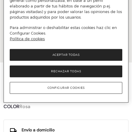
general como personalizada, en base a un perfil
elaborado a partir de tus hábitos de navegación p.ej.
páginas visitadas) y para poder valorar las opiniones de los
productos adquiridos por los usuarios.
Para administrar o deshabilitar estas cookies haz clic en
Configurar Cookies.
Política de cookies
ACEPTAR TODAS
HACKETT LONDON
RECHAZAR TODAS
Corbata de hombre de seda pura de rayas
CONFIGURAR COOKIES
34 €
85 €
60%
COLOR
Rosa
Envío a domicilio