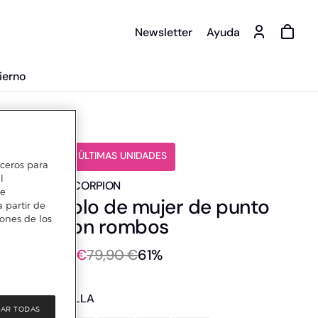
Newsletter
Ayuda
ierno
️⚡ ÚLTIMAS UNIDADES
erceros para
l
ESCORPION
te
Polo de mujer de punto
 partir de
iones de los
con rombos
31 €
79,90 €
61%
TALLA
AR TODAS