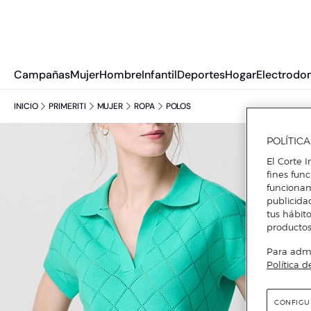
Campañas
Mujer
Hombre
Infantil
Deportes
Hogar
Electrodo
INICIO
PRIMERITI
MUJER
ROPA
POLOS
POLÍTIC
El Corte I
fines fun
funcionam
publicida
tus hábito
productos
Para admin
Política d
CONFIGU