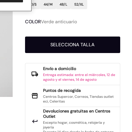
40/S
44/M
48/L
52/XL
COLOR
Verde anticuario
SELECCIONA TALLA
Envío a domicilio
Entrega estimada: entre el miércoles, 12 de
agosto y el viernes, 14 de agosto
Puntos de recogida
Centros Supercor, Correos, Tiendas outlet
eci, Celeritas
Devoluciones gratuitas en Centros
Outlet
Excepto hogar, cosmética, relojería y
joyería
Durante 14 días desde la fecha de entrega