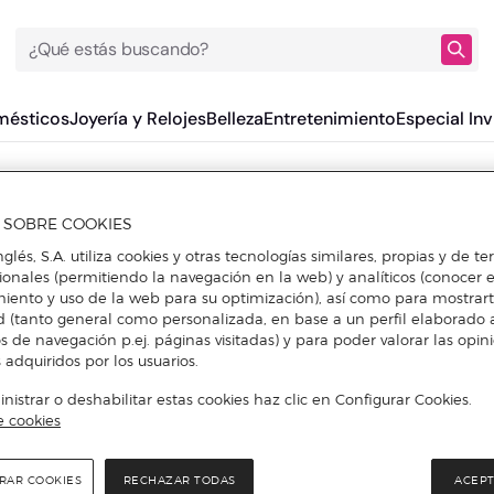
¿Qué estás buscando?
mésticos
Joyería y Relojes
Belleza
Entretenimiento
Especial Inv
A SOBRE COOKIES
nglés, S.A. utiliza cookies y otras tecnologías similares, propias y de t
cionales (permitiendo la navegación en la web) y analíticos (conocer e
iento y uso de la web para su optimización), así como para mostrar
d (tanto general como personalizada, en base a un perfil elaborado a
s de navegación p.ej. páginas visitadas) y para poder valorar las opin
 adquiridos por los usuarios.
istrar o deshabilitar estas cookies haz clic en Configurar Cookies.
e cookies
RAR COOKIES
RECHAZAR TODAS
ACEPT