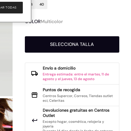
34
40
AR TODAS
COLOR
Multicolor
SELECCIONA TALLA
Envío a domicilio
Entrega estimada: entre el martes, 11 de
agosto y el jueves, 13 de agosto
Puntos de recogida
Centros Supercor, Correos, Tiendas outlet
eci, Celeritas
Devoluciones gratuitas en Centros
Outlet
Excepto hogar, cosmética, relojería y
joyería
Durante 14 días desde la fecha de entrega