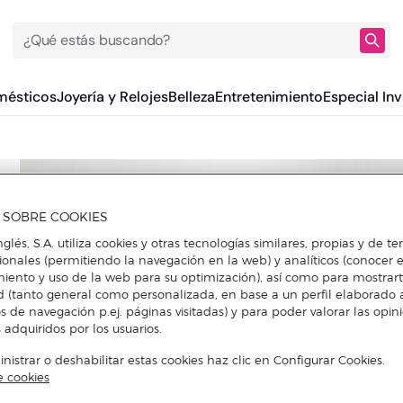
¿Qué estás buscando?
mésticos
Joyería y Relojes
Belleza
Entretenimiento
Especial Inv
A SOBRE COOKIES
nglés, S.A. utiliza cookies y otras tecnologías similares, propias y de t
cionales (permitiendo la navegación en la web) y analíticos (conocer e
iento y uso de la web para su optimización), así como para mostrar
d (tanto general como personalizada, en base a un perfil elaborado a
s de navegación p.ej. páginas visitadas) y para poder valorar las opin
 adquiridos por los usuarios.
istrar o deshabilitar estas cookies haz clic en Configurar Cookies.
e cookies