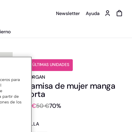
Newsletter
Ayuda
ierno
️⚡ ÚLTIMAS UNIDADES
MORGAN
erceros para
Camisa de mujer manga
l
te
corta
 partir de
iones de los
15 €
50 €
70%
TALLA