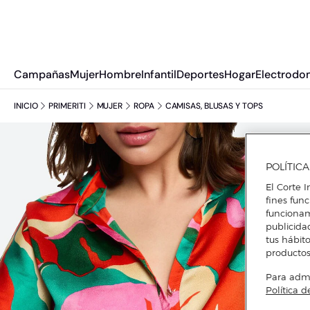
Campañas
Mujer
Hombre
Infantil
Deportes
Hogar
Electrodo
INICIO
PRIMERITI
MUJER
ROPA
CAMISAS, BLUSAS Y TOPS
POLÍTIC
El Corte I
fines fun
funcionam
publicida
tus hábito
productos
Para admin
Política d