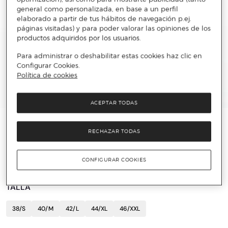
general como personalizada, en base a un perfil
elaborado a partir de tus hábitos de navegación p.ej.
páginas visitadas) y para poder valorar las opiniones de los
productos adquiridos por los usuarios.
Para administrar o deshabilitar estas cookies haz clic en
Configurar Cookies.
Política de cookies
ACEPTAR TODAS
THE TIME OF BOCHA
RECHAZAR TODAS
Bañador Rombos Hombre secado rápido
19,95 €
69 €
71%
CONFIGURAR COOKIES
TALLA
38/S
40/M
42/L
44/XL
46/XXL