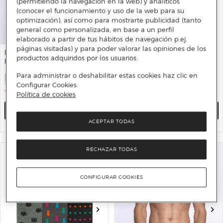
(permitiendo la navegación en la web) y analíticos
(conocer el funcionamiento y uso de la web para su
optimización), así como para mostrarte publicidad (tanto
general como personalizada, en base a un perfil
elaborado a partir de tus hábitos de navegación p.ej.
páginas visitadas) y para poder valorar las opiniones de los
PUNTO BLANCO
PUNTO BLANCO
productos adquiridos por los usuarios.
Pack de 3 slips
Caja de 3 pares de calcetines
corto de algodón - OCA.
Para administrar o deshabilitar estas cookies haz clic en
Hecho en España
13 €
44 €
70%
Configurar Cookies.
11 €
37,25 €
70%
Política de cookies
AÑADIR
AÑADIR
ACEPTAR TODAS
RECHAZAR TODAS
CONFIGURAR COOKIES