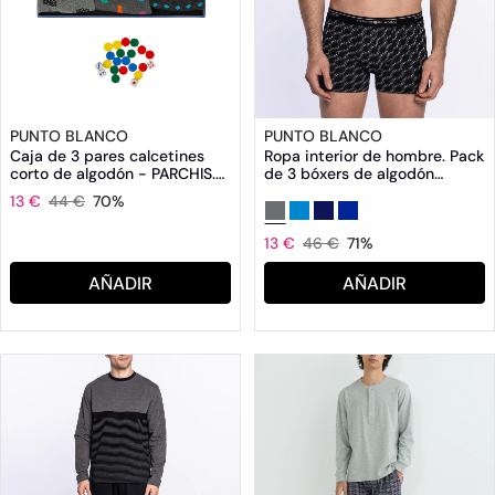
PUNTO BLANCO
PUNTO BLANCO
Caja de 3 pares calcetines
Ropa interior de hombre. Pack
corto de algodón - PARCHIS.
de 3 bóxers de algodón
Hecho en España
peinado: 93% y elastano:7%.
13 €
44 €
70%
Costuras interiores planas
13 €
46 €
71%
AÑADIR
AÑADIR