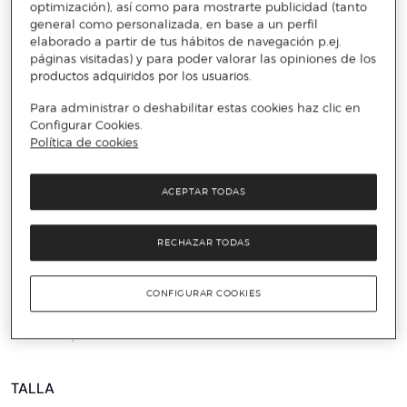
optimización), así como para mostrarte publicidad (tanto
general como personalizada, en base a un perfil
elaborado a partir de tus hábitos de navegación p.ej.
páginas visitadas) y para poder valorar las opiniones de los
productos adquiridos por los usuarios.
Para administrar o deshabilitar estas cookies haz clic en
Configurar Cookies.
Política de cookies
ACEPTAR TODAS
️⚡ ÚLTIMAS UNIDADES
RECHAZAR TODAS
CONVERSE
Zapatillas casual unisex Chuck Taylor All Star
CONFIGURAR COOKIES
Malden Street Mood 1 Converse
39 €
69,99 €
44%
TALLA