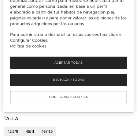
optimización), así como para mostrarte publicidad (tanto
general como personalizada, en base a un perfil
elaborado a partir de tus hábitos de navegación p.ej.
páginas visitadas) y para poder valorar las opiniones de los
productos adquiridos por los usuarios.
Para administrar o deshabilitar estas cookies haz clic en
Configurar Cookies.
Política de cookies
ACEPTAR TODAS
CONVERSE
RECHAZAR TODAS
Zapatillas casual unisex Chuck Taylor All Star
Malden Street Mood 1 Converse
CONFIGURAR COOKIES
39 €
64,99 €
40%
TALLA
42,5/9
45/11
46/11,5