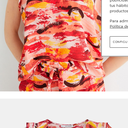
publicida
tus hábito
productos
Para admin
Política d
CONFIGU