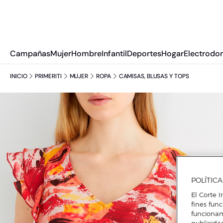
Campañas
Mujer
Hombre
Infantil
Deportes
Hogar
Electrodo
INICIO
PRIMERITI
MUJER
ROPA
CAMISAS, BLUSAS Y TOPS
POLÍTIC
El Corte I
fines fun
funcionam