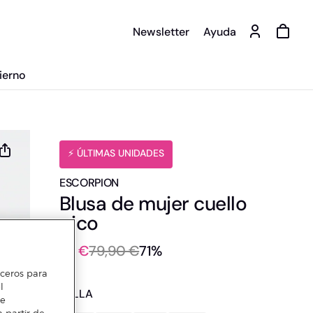
Newsletter
Ayuda
ierno
️⚡ ÚLTIMAS UNIDADES
ESCORPION
Blusa de mujer cuello
pico
23 €
79,90 €
71%
erceros para
l
TALLA
te