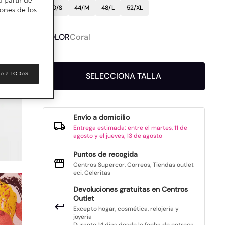
 partir de
40/S
44/M
48/L
52/XL
iones de los
COLOR
Coral
AR TODAS
SELECCIONA TALLA
Envío a domicilio
Entrega estimada: entre el martes, 11 de
agosto y el jueves, 13 de agosto
Puntos de recogida
Centros Supercor, Correos, Tiendas outlet
eci, Celeritas
Devoluciones gratuitas en Centros
Outlet
Excepto hogar, cosmética, relojería y
joyería
Durante 14 días desde la fecha de entrega