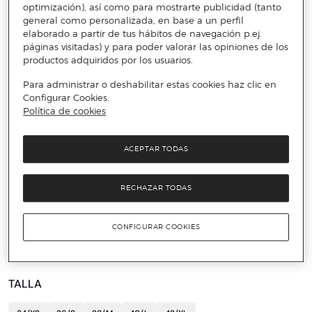
optimización), así como para mostrarte publicidad (tanto
general como personalizada, en base a un perfil
elaborado a partir de tus hábitos de navegación p.ej.
páginas visitadas) y para poder valorar las opiniones de los
productos adquiridos por los usuarios.
Para administrar o deshabilitar estas cookies haz clic en
Configurar Cookies.
Política de cookies
ACEPTAR TODAS
️⚡ ÚLTIMAS UNIDADES
RECHAZAR TODAS
HELLY HANSEN
Bermuda Hombre Poliamida Elastano Técnica
CONFIGURAR COOKIES
75 €
150 €
50%
TALLA