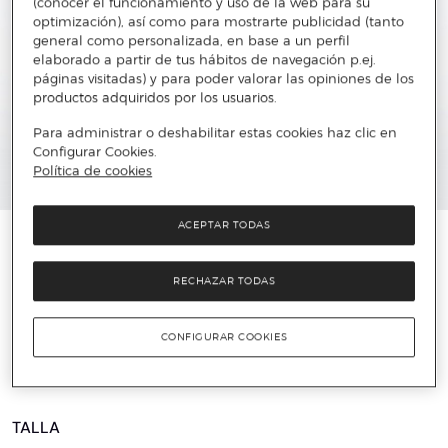
(conocer el funcionamiento y uso de la web para su
optimización), así como para mostrarte publicidad (tanto
general como personalizada, en base a un perfil
elaborado a partir de tus hábitos de navegación p.ej.
páginas visitadas) y para poder valorar las opiniones de los
productos adquiridos por los usuarios.
Para administrar o deshabilitar estas cookies haz clic en
Configurar Cookies.
Política de cookies
ACEPTAR TODAS
️⚡ ÚLTIMAS UNIDADES
REEBOK
RECHAZAR TODAS
Zapatillas deportivas de hombre REEBOK CLUB
C REVENGE VINTAGE
CONFIGURAR COOKIES
60 €
120 €
50%
TALLA