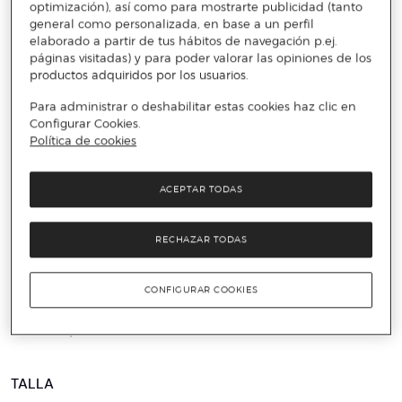
optimización), así como para mostrarte publicidad (tanto
general como personalizada, en base a un perfil
elaborado a partir de tus hábitos de navegación p.ej.
páginas visitadas) y para poder valorar las opiniones de los
productos adquiridos por los usuarios.
Para administrar o deshabilitar estas cookies haz clic en
Configurar Cookies.
Política de cookies
ACEPTAR TODAS
️⚡ ÚLTIMAS UNIDADES
RECHAZAR TODAS
TOM TAILOR
Camisa de mujer con rayas y bolsillos
CONFIGURAR COOKIES
delanteros
27 €
69,99 €
61%
TALLA