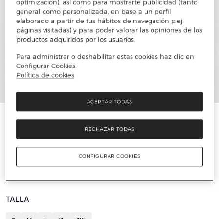
optimización), así como para mostrarte publicidad (tanto
general como personalizada, en base a un perfil
elaborado a partir de tus hábitos de navegación p.ej.
páginas visitadas) y para poder valorar las opiniones de los
productos adquiridos por los usuarios.
Para administrar o deshabilitar estas cookies haz clic en
Configurar Cookies.
Política de cookies
ACEPTAR TODAS
️⚡ ÚLTIMAS UNIDADES
RECHAZAR TODAS
WRANGLER
Camisa de hombre manga larga
CONFIGURAR COOKIES
23 €
79,95 €
71%
TALLA