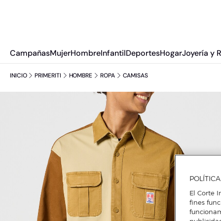
Campañas
Mujer
Hombre
Infantil
Deportes
Hogar
Joyería y 
INICIO
PRIMERITI
HOMBRE
ROPA
CAMISAS
POLÍTIC
El Corte I
fines fun
funcionam