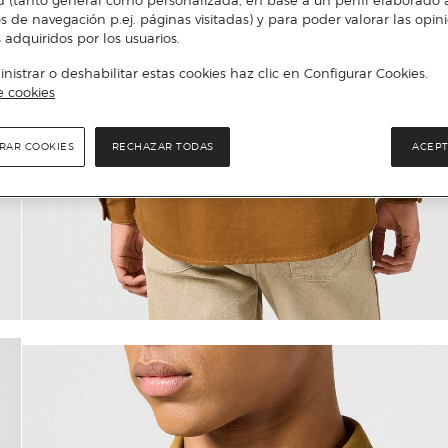
d (tanto general como personalizada, en base a un perfil elaborado a
s de navegación p.ej. páginas visitadas) y para poder valorar las opin
 adquiridos por los usuarios.
istrar o deshabilitar estas cookies haz clic en Configurar Cookies.
e cookies
RAR COOKIES
RECHAZAR TODAS
ACEPT