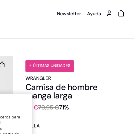
Newsletter
Ayuda
️⚡ ÚLTIMAS UNIDADES
WRANGLER
Camisa de hombre
manga larga
23 €
79,95 €
71%
erceros para
l
TALLA
te