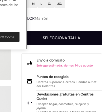
 partir de
S
M
L
XL
2XL
iones de los
COLOR
Marrón
AR TODAS
SELECCIONA TALLA
Envío a domicilio
Entrega estimada: viernes, 14 de agosto
Puntos de recogida
Centros Supercor, Correos, Tiendas outlet
eci, Celeritas
Devoluciones gratuitas en Centros
Outlet
Excepto hogar, cosmética, relojería y
joyería
Durante 14 días desde la fecha de entrega