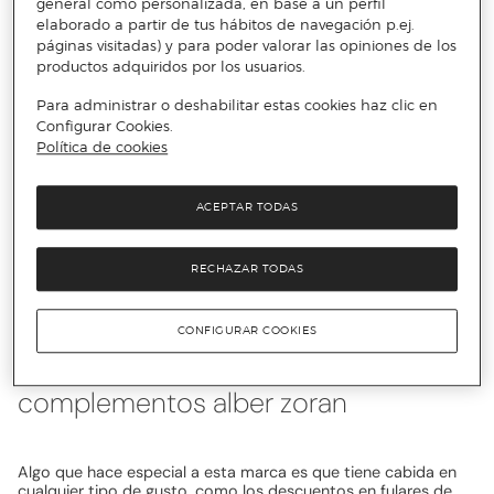
general como personalizada, en base a un perfil
elaborado a partir de tus hábitos de navegación p.ej.
Alber Zoran: el poder del verano
páginas visitadas) y para poder valorar las opiniones de los
productos adquiridos por los usuarios.
Esta línea mantiene el sabor innovador en todo momento. No
Para administrar o deshabilitar estas cookies haz clic en
renuncies a los descuentos en pañuelos de Alber Zoran, con
Configurar Cookies.
multitud de estampados, podrás combinarlos todos, ¡Así será
Política de cookies
imposible no acertar! Esta marca mantiene una estética
clásica con toques dinámicos lo que la convierte en una
fórmula ganadora en la selección cosmética de cualquier
ACEPTAR TODAS
persona. No te pierdas los descuentos en toallas de playa de
Alber Zoran, que pondrán la guinda a tu jornada marítima. Para
lograr un resultado inigualable, esta marca ofrece un amplio
abanico de opciones. Si navegas por nuestra web encontrarás
RECHAZAR TODAS
una gran variedad de artículos con descuentos a precios
imbatibles.
CONFIGURAR COOKIES
descubre los descuentos en
complementos alber zoran
Algo que hace especial a esta marca es que tiene cabida en
cualquier tipo de gusto, como los descuentos en fulares de