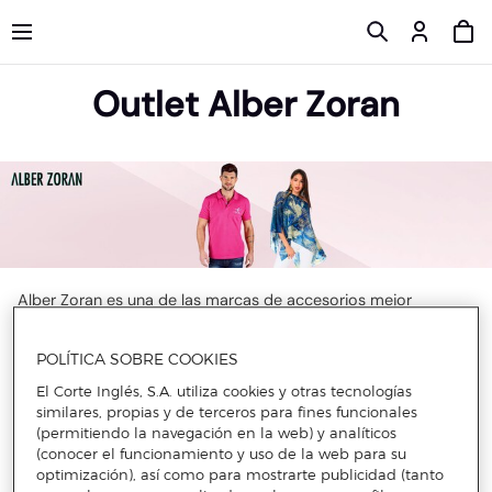
Outlet Alber Zoran
Alber Zoran es una de las marcas de accesorios mejor
considerada del mercado. Sus productos son, sin duda, una
apuesta segura gracias a su versatilidad y personalidad,
adaptable a cualquier circunstancia, como los descuentos en
POLÍTICA SOBRE COOKIES
caftanes de Alber Zoran. Los atractivos descuentos del outlet
El Corte Inglés, S.A. utiliza cookies y otras tecnologías
harán que no puedas resistirte a sus artículos. Encontrarás
desde descuentos en bandanas de Alber Zoran a precios
similares, propias y de terceros para fines funcionales
increíbles. Contarás con piezas adaptadas a las tendencias
(permitiendo la navegación en la web) y analíticos
veraniegas más sonadas de cada temporada en una gran
(conocer el funcionamiento y uso de la web para su
variedad de estilos. No podrás resistirte.
optimización), así como para mostrarte publicidad (tanto