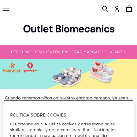
Outlet Biomecanics
DESCUBRE DESCUENTOS EN OTRAS MARCAS DE INFANTIL
Cuando tenemos niños en nuestro entorno cercano, ya sean
hijos propios, sobrinos o hijos de amigos, nos volcamos en
procurar elegir lo mejor para ellos. Afortunadamente, hemos
avanzado hasta el punto de que tenemos un amplio abanico
POLÍTICA SOBRE COOKIES
de posibilidades entre las que elegir. Además de en el plano
educativo o el alimenticio, también hemos dado pasos de
El Corte Inglés, S.A. utiliza cookies y otras tecnologías
gigante en la industria de la moda infantil. Sobre todo en
similares, propias y de terceros para fines funcionales
nuestro país, gran referente internacional por su excelente
(permitiendo la navegación en la web) y analíticos