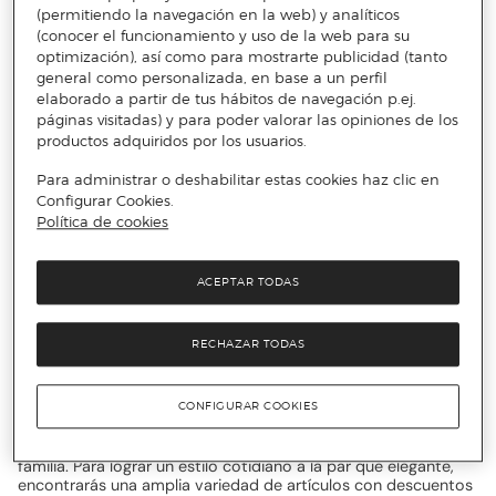
outlet entre otros productos contarás con piezas clásicas a la
(permitiendo la navegación en la web) y analíticos
par que glamourosas para acompañarte en cualquier ocasión.
(conocer el funcionamiento y uso de la web para su
optimización), así como para mostrarte publicidad (tanto
general como personalizada, en base a un perfil
elaborado a partir de tus hábitos de navegación p.ej.
Destellos Mediterranean Jewels:
páginas visitadas) y para poder valorar las opiniones de los
Rodéate de lujo y brillo
productos adquiridos por los usuarios.
Para administrar o deshabilitar estas cookies haz clic en
Configurar Cookies.
Esta famosa firma mantiene un estilo característico y de alta
gama con brillantes detalles como su seña de identidad. Con
Política de cookies
los imbatibles descuentos en conjuntos de Destellos
Mediterranean Jewels outlet serás la envidia de todos. Si tu
estilo es diferente, echa un vistazo a los descuentos en
ACEPTAR TODAS
pulseras de
Destellos Mediterranean
Jewels
. Realizados con
un excepcional cuidado, resultan irresistibles para todo el
público. Si se diferencia por algo de otras marcas es por sus
RECHAZAR TODAS
exquisitos materiales y su versatilidad con una base clásica.
Con los descuentos de Destellos Mediterranean Jewels
podrás encontrar modelos llenos de colores así como diseños
CONFIGURAR COOKIES
más sobrios con tonos plateados más clásicos. Una de las
grandes ventajas de esta marca es su variedad de modelos en
joyería que la hacen irresistible para todos los miembros de la
familia. Para lograr un estilo cotidiano a la par que elegante,
encontrarás una amplia variedad de artículos con descuentos