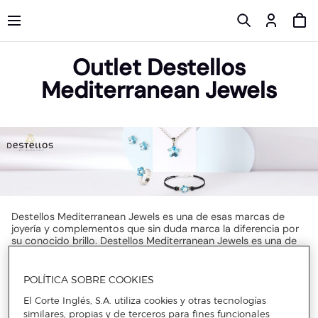
Outlet Destellos
Mediterranean Jewels
Destellos Mediterranean Jewels es una de esas marcas de
joyería y complementos que sin duda marca la diferencia por
su conocido brillo. Destellos Mediterranean Jewels es una de
esas marcas de auténtico sello internacional, gracias a su
fabricación, realizada con un cuidado y calidad extremos. Te
aseguramos que con los
descuentos Destellos
POLÍTICA SOBRE COOKIES
Mediterranean Jewels
llenarás tu zona de accesorios de
diseños que te acompañarán toda la vida. Con los atractivos
El Corte Inglés, S.A. utiliza cookies y otras tecnologías
descuentos en pendientes de Destellos Mediterranean Jewels
similares, propias y de terceros para fines funcionales