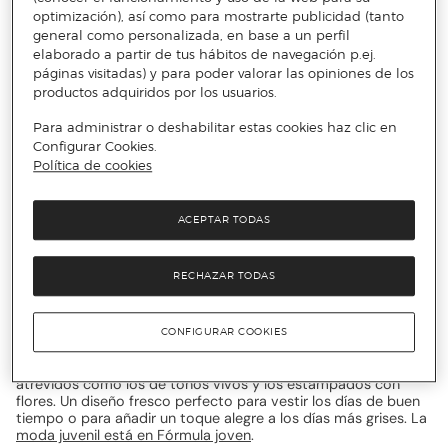
optimización), así como para mostrarte publicidad (tanto
La Fórmula joven que garantiza el
general como personalizada, en base a un perfil
elaborado a partir de tus hábitos de navegación p.ej.
mejor look
páginas visitadas) y para poder valorar las opiniones de los
productos adquiridos por los usuarios.
Para administrar o deshabilitar estas cookies haz clic en
La firma Fórmula Joven se caracteriza por ofrecer diseños
para gente joven desenfadados, frescos y actuales. Algunos
Configurar Cookies.
que siguen las tendencias para cubrir los gustos de los más
Política de cookies
fashionistas y otros más clásicos para poder crear un
completo fondo de armario con grandes básicos. Completa
tu vestuario y aprovecha los descuentos en jerséis Fórmula
ACEPTAR TODAS
Joven: de cuello redondo, pico o de cuello vuelto y estarás
siempre lista para los días más fríos. Aprovecha también los
descuentos en polos Fórmula Joven, una prenda que nunca
RECHAZAR TODAS
pasa de moda y ta versátil que podrás combinarla con
vaqueros para momentos informales o con pantalones rectos
y faldas para ir a trabajar. Descubre también los descuentos
en pantalones de Fórmula joven: rectos, pitillo, anchos, tipo
CONFIGURAR COOKIES
jogger, fluidos y elige tu estilo. Desde básicos y fáciles de
combinar como los lisos de colores neutros a otros más
atrevidos como los de tonos vivos y los estampados con
flores. Un diseño fresco perfecto para vestir los días de buen
tiempo o para añadir un toque alegre a los días más grises. La
moda juvenil está en Fórmula joven
.