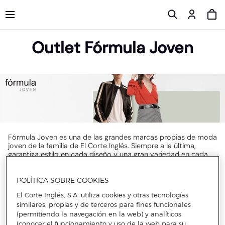
Outlet Fórmula Joven
Fórmula Joven es una de las grandes marcas propias de moda
joven de la familia de El Corte Inglés. Siempre a la última,
garantiza estilo en cada diseño y una gran variedad en cada
tipo de prendas. Aquí encontrarás los mejores descuentos de
moda joven de Fórmula Joven para llenar tu armario de
tendencias y diseños perfectos para cada momento. Desde
POLÍTICA SOBRE COOKIES
momentos relajados y casual con precios especiales en
El Corte Inglés, S.A. utiliza cookies y otras tecnologías
sudaderas a ocasiones en las que ir más formal con
similares, propias y de terceros para fines funcionales
descuentos en trajes de Fórmula Joven. También encontrarás
prendas más especiales para fiestas o grandes eventos.
(permitiendo la navegación en la web) y analíticos
(conocer el funcionamiento y uso de la web para su