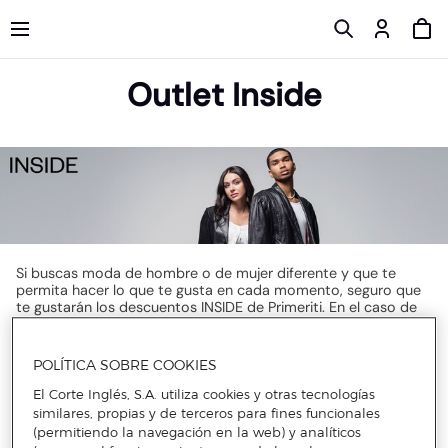
Outlet Inside
Si buscas moda de hombre o de mujer diferente y que te
permita hacer lo que te gusta en cada momento, seguro que
te gustarán los descuentos INSIDE de Primeriti. En el caso de
que aún no conozcas la marca y tengas curiosidad por saber
cómo son sus prendas, aquí no encontrarás ropa de un estilo
en concreto, sino que hay ropa para cualquier persona. Un
POLÍTICA SOBRE COOKIES
auténtico insider es el que vive haciendo lo que le apasiona de
verdad, exprimiendo cada minuto como si fuese el último de
El Corte Inglés, S.A. utiliza cookies y otras tecnologías
su vida. Utilizan la ropa para conectar no solo con ellos
similares, propias y de terceros para fines funcionales
mismos, sino también con su mundo y con la comunidad.
(permitiendo la navegación en la web) y analíticos