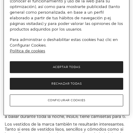
(conocer el funcionamiento y uso de la web para su
Para la marca INSIDE, la ropa es una fuente de inspiración para
hacer en cada momento lo que más te gusta, aprovechando
optimización), así como para mostrarte publicidad (tanto
cada instante y disfrutando lo máximo posible. Su lema es “la
general como personalizada, en base a un perfil
moda no es lo que te pones, es lo que haces cuando te lo
elaborado a partir de tus hábitos de navegación p.ej.
pones”.
páginas visitadas) y para poder valorar las opiniones de los
productos adquiridos por los usuarios.
No puedes perderte los descuentos
en moda mujer INSIDE
Para administrar o deshabilitar estas cookies haz clic en
Configurar Cookies.
Tanto si ya eres usuaria de la marca y te consideras una
Política de cookies
auténtica insider como si te has identificado con el lema de la
marca y sientes curiosidad por cómo son sus prendas, seguro
que te encantarán los descuentos de la marca en moda
ACEPTAR TODAS
femenina.
Las prendas de mujer de INSIDE son diferentes, no siguen
ningún estilo en concreto, por lo que sin importar cómo suelas
RECHAZAR TODAS
vestir, seguro que encontrarás prendas que te gustarán
mucho.
CONFIGURAR COOKIES
Hay camisetas lisas y estampadas, informales, algo más
arregladas, polos, de tipo oversize, bodys, etc. No importa si
buscas una camiseta para ir a clase, para trabajar o para salir
a bailar durante toda la noche, INSIDE tiene camisetas para ti.
Los vestidos de la marca también te resultarán interesantes.
Tanto si eres de vestidos lisos, sencillos y cómodos como si