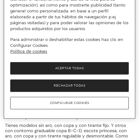
que confiar.
optimización), así como para mostrarte publicidad (tanto
Dentro de su catálogo, en el que también cuentan con
general como personalizada, en base a un perfil
homewear, la ropa de baño te sorprenderá por la sutileza de
elaborado a partir de tus hábitos de navegación p.ej.
sus detalles y por su especialmente cuidada confección. En
páginas visitadas) y para poder valorar las opiniones de los
cuanto te los pruebes, ¡vas a sentir la necesidad de adelantar
productos adquiridos por los usuarios.
tus próximas vacaciones!
Para administrar o deshabilitar estas cookies haz clic en
Los mejores descuentos en ropa de
Configurar Cookies.
baño Javier Golmar en Primeriti
Política de cookies
Cuando apostamos por la comodidad y la elegancia en la
playa o en la piscina, el bañador suele ser un recurso que nos
ACEPTAR TODAS
ayuda a alcanzar estos objetivos. Con ellos también logramos
un cierto aire vintage de lo más favorecedor y nos ayuda a
simplificar el look. Solo necesitarás un pareo o un pantalón
RECHAZAR TODAS
para vestirte por lo que también podrás ganar algo de
espacio en la maleta.
En la colección de Javier Golmar tienes modelos con tonos
CONFIGURAR COOKIES
muy llamativos como el rojo, el amarillo o el azul eléctrico,
pero también comodines como el negro con tirante ancho o
el blanco y azul marino de aire navy.
Tienes modelos sin aro, con copa y con tirante fijo. Y otros
con contorno graduable copa B-C-D, escote princesa, con
aro, con copa y con tirante regulable y desmontable. Como