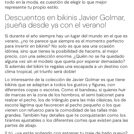
todo en la moda, es cuestión de elegir lo que mejor
represente tu propio estilo.
Descuentos en bikinis Javier Golmar,
¡sueña desde ya con el verano!
Si durante el año siempre hay un lugar del mundo en el que es
verano, ¿no te parece que siempre es el momento perfecto
para invertir en bikinis? No solo es que sea una ocasión
idónea, sino que tienes la posibilidad de hacerte, al mejor
precio, con una selección enorme. ¿Quién no se ha quedado
alguna vez sin el modelo que quería por esperar demasiado?
Si además del bikini te regalas una escapada a un destino con
clima tropical, ¡el triunfo será doble!
Lo interesante de la colección de Javier Golmar es que tiene
bikinis que se adaptan a todos los gustos y figuras, con
diferentes copas o escotes. Como el bandeau, si quieres huir
de marcas en la zona de los hombros, el semi balconet para
realzar el pecho, los de triángulo para las más clásicas, los de
escote lágrima que favorecen al pecho pequeño o los que
vienen con refuerzo para la comodidad de las tallas más
grandes. También hay detalles que te conquistarán como los
tirantes ajustables o los diferentes cortes que existen para las
partes de abajo.
Y tú, ¿ya estás soñando con estrenar tu traje de baño nuevo?