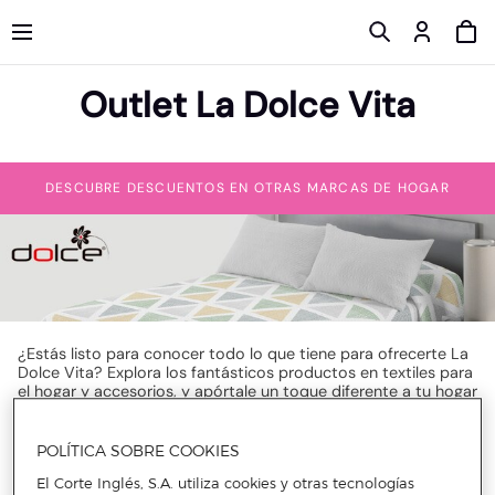
Outlet La Dolce Vita
DESCUBRE DESCUENTOS EN OTRAS MARCAS DE HOGAR
¿Estás listo para conocer todo lo que tiene para ofrecerte La
Dolce Vita? Explora los fantásticos productos en textiles para
el hogar y accesorios, y apórtale un toque diferente a tu hogar
convirtiéndolo en un santuario de bienestar.
POLÍTICA SOBRE COOKIES
Adéntrate en el mundo de La Dolce Vita, donde el confort y la
El Corte Inglés, S.A. utiliza cookies y otras tecnologías
elegancia se unen para dar vida a tu hogar y llenarlo de