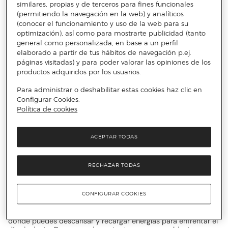
similares, propias y de terceros para fines funcionales
personalidad y calidez. ¿Te imaginas envuelto en una suave y
mullida toalla después de una ducha revitalizante? ¿O
(permitiendo la navegación en la web) y analíticos
acurrucado en un cálido albornoz mientras disfrutas de una
(conocer el funcionamiento y uso de la web para su
tarde de relax en casa? Todo esto y más lo podrás encontrar
optimización), así como para mostrarte publicidad (tanto
en Primeriti.
general como personalizada, en base a un perfil
elaborado a partir de tus hábitos de navegación p.ej.
páginas visitadas) y para poder valorar las opiniones de los
Con Dolce Vita, cada detalle cuenta. Desde la elección de los
productos adquiridos por los usuarios.
materiales hasta los cuidadosos acabados, cada producto
está diseñado para ofrecerte la máxima calidad y durabilidad.
Para administrar o deshabilitar estas cookies haz clic en
Además, su estilo atemporal y elegante añade un toque de
Configurar Cookies.
sofisticación a cualquier ambiente, creando una atmósfera de
Política de cookies
serenidad y armonía en tu hogar.
¿Estás listo para transformar tu hogar?
ACEPTAR TODAS
Ofertas en sábanas, edredones,
fundas y mucho más en LA Dolce
RECHAZAR TODAS
Vita
CONFIGURAR COOKIES
El dormitorio es un espacio en el que relajarte y desconectar,
donde puedes descansar y recargar energías para enfrentar el