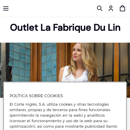
Outlet La Fabrique Du Lin
POLÍTICA SOBRE COOKIES
El Corte Inglés, S.A. utiliza cookies y otras tecnologías
La Fabrique du Lin es una de las marcas de moda de mujer
similares, propias y de terceros para fines funcionales
ideal para poner un toque de comodidad en los looks que
(permitiendo la navegación en la web) y analíticos
más te gustan. No lo dudes y elige descuentos en vestidos de
mujer de La Fabrique du Lin para sentirte de lo más cómoda
(conocer el funcionamiento y uso de la web para su
en tu día a día. Estos modelos harán la combinación perfecta
optimización), así como para mostrarte publicidad (tanto