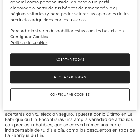
con cualquiera de tus conjuntos, estarás increíble. Cuenta
general como personalizada, en base a un perfil
también con modelos perfectos para seguir las tendencias
elaborado a partir de tus hábitos de navegación p.ej.
más punteras en moda, tus looks quedarán increíbles con
páginas visitadas) y para poder valorar las opiniones de los
descuentos en vestidos de verano de La Fabrique du Lin.
productos adquiridos por los usuarios.
Para administrar o deshabilitar estas cookies haz clic en
Renueva tu armario con la
Configurar Cookies.
Fabrique du Lin
Política de cookies
ACEPTAR TODAS
Esta selección se caracteriza por su calidad y funcionalidad en
cada producto. Cada modelo será todo un éxito, como los
descuentos en camisas de mujer de La Fabrique du Lin,
destacarás, te lo aseguramos. No lo dudes y apuesta por
RECHAZAR TODAS
nuestros descuentos, ¡No te faltará ni un detalle! Encuentra
piezas perfectas para tu rutina, alegrarán cada día, como los
nuevos descuentos en blusas de La Fabrique du Lin. Si esta
CONFIGURAR COOKIES
oferta se diferencia por algo de otras marcas es por su
variedad en un amplio rango de precios, perfectos para poner
la guinda a tus conjuntos clave. Elijas el modelo que elijas,
acertarás con tu elección seguro, apuesta por lo último en La
Fabrique du Lin. Encontrarás una amplia variedad de artículos
con precios imbatibles, que se convertirán en una parte
indispensable de tu día a día, como los descuentos en tops de
La Fabrique du Lin.