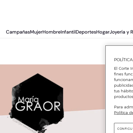
Campañas
Mujer
Hombre
Infantil
Deportes
Hogar
Joyería y 
POLÍTIC
El Corte I
fines fun
funcionam
publicida
tus hábito
productos
Para admin
Política d
CONFIGU