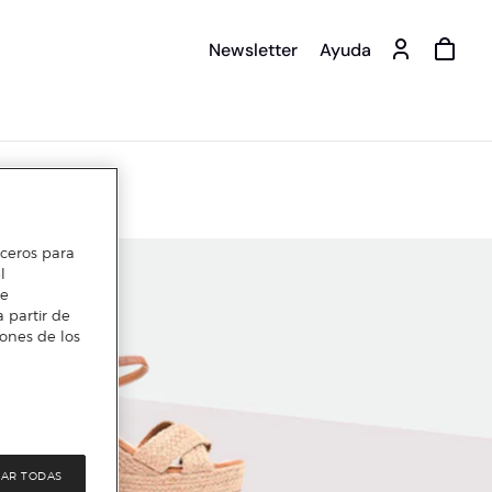
Newsletter
Ayuda
erceros para
l
te
 partir de
iones de los
AR TODAS