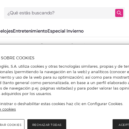
¿Qué estás buscando?
Relojes
Entretenimiento
Especial Invierno
Outlet Maria Graor
A SOBRE COOKIES
nglés, S.A. utiliza cookies y otras tecnologías similares, propias y de t
cionales (permitiendo la navegación en la web) y analíticos (conocer e
iento y uso de la web para su optimización), así como para mostrar
d (tanto general como personalizada, en base a un perfil elaborado a
s de navegación p.ej. páginas visitadas) y para poder valorar las opin
 adquiridos por los usuarios.
istrar o deshabilitar estas cookies haz clic en Configurar Cookies.
e cookies
RAR COOKIES
RECHAZAR TODAS
ACEPT