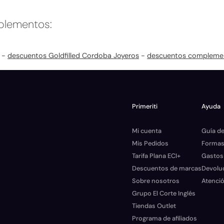
plementos:
-
descuentos Goldfilled Cordoba Joyeros
-
descuentos compleme
Primeriti
Ayuda
Mi cuenta
Guía de
Mis Pedidos
Formas
Tarifa Plana ECI+
Gastos
Descuentos de marcas
Devolu
Sobre nosotros
Atenció
Grupo El Corte Inglés
Tiendas Outlet
Programa de afiliados