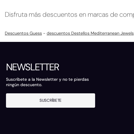
Disfruta más descuentos en marcas de com
Descuentos Guess
-
descuentos Destellos Mediterranean Jewels
NEWSLETTER
Suscríbete a la Newsletter y no te pierdas
ningún descuento.
SUSCRÍBETE