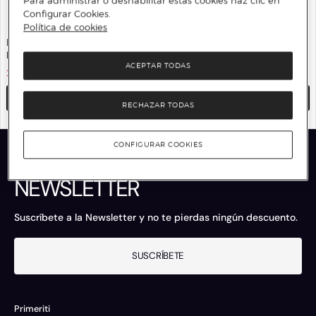
Para administrar o deshabilitar estas cookies haz clic en
Configurar Cookies.
Política de cookies
MARIE CLAIRE
MARIE CLAIRE
Bañador escote en pico
Bikini palabra de honor
ACEPTAR TODAS
29,95 €
79 €
62%
29,95 €
79 €
62%
AÑADIR
AÑADIR
RECHAZAR TODAS
CONFIGURAR COOKIES
NEWSLETTER
Suscríbete a la Newsletter y no te pierdas ningún descuento.
SUSCRÍBETE
Primeriti