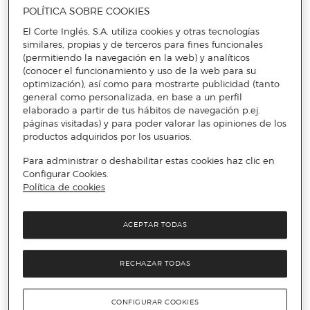
más allá de su función básica. Hoy en día, puedes encontrar
POLÍTICA SOBRE COOKIES
opciones elegantes que se integran perfectamente en la
El Corte Inglés, S.A. utiliza cookies y otras tecnologías
decoración de tu hogar. Desde diseños modernos hasta
similares, propias y de terceros para fines funcionales
opciones personalizadas, estos cuencos no solo son
prácticos, sino que también añaden un toque de estilo a la
(permitiendo la navegación en la web) y analíticos
hora de la comida.
(conocer el funcionamiento y uso de la web para su
optimización), así como para mostrarte publicidad (tanto
Descuentos en camas y cojines para
general como personalizada, en base a un perfil
mascotas
elaborado a partir de tus hábitos de navegación p.ej.
páginas visitadas) y para poder valorar las opiniones de los
Una buena cama es esencial para el descanso adecuado de tu
productos adquiridos por los usuarios.
mascota. Con una variedad de estilos para mantener a las
mascotas cómodas, puedes elegir la opción que se adapte
Para administrar o deshabilitar estas cookies haz clic en
mejor a las necesidades y preferencias de tu peludo amigo.
Configurar Cookies.
Las camas para mascotas no solo proporcionan comodidad,
Política de cookies
sino que también crean un espacio seguro y acogedor.
Además, con los cojines tendrán un lugar suave y acogedor
para que descansen como nunca. Con opciones lavables y
ACEPTAR TODAS
resistentes, estos cojines proporcionan un lugar dedicado
para la siesta de tu mascota, ya sea en su cama, en el sofá o
en cualquier rincón favorito.
RECHAZAR TODAS
Descuentos en juguetes para
mascotas
CONFIGURAR COOKIES