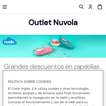
Outlet Nuvola
Grandes descuentos en zapatillas
de estar en casa Nuvola
POLÍTICA SOBRE COOKIES
Tus zapatillas de estar en casa deben ser un símbolo de
El Corte Inglés, S.A. utiliza cookies y otras tecnologías
confort, bienestar y comodidad. Es esencial que elijas un
similares, propias y de terceros para fines funcionales
calzado cómodo y apropiado para que tus pies descansen y
(permitiendo la navegación en la web) y analíticos
no sufran daños en casa. Nuvola es una firma experta en
(conocer el funcionamiento y uso de la web para su
zapatillas de estar por casa diferentes y muy originales, con