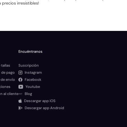
recios irresistibles!
Encuéntranos
 tallas
Suscripción
 de pago
Instagram
 de envío
Facebook
ciones
Youtube
n al cliente
Blog
Descargar app iOS
Descargar app Android