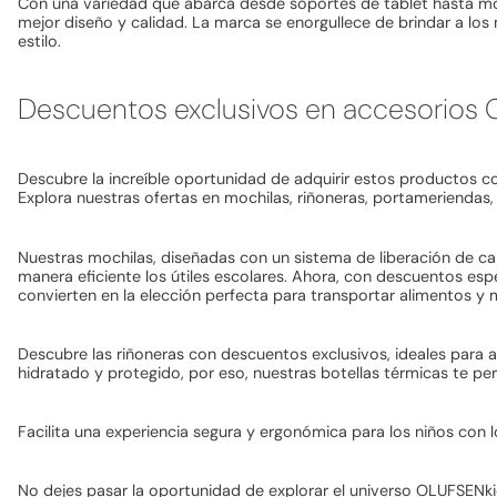
Con una variedad que abarca desde soportes de tablet hasta m
mejor diseño y calidad. La marca se enorgullece de brindar a lo
estilo.
Descuentos exclusivos en accesorios
Descubre la increíble oportunidad de adquirir estos productos co
Explora nuestras ofertas en mochilas, riñoneras, portameriendas, 
Nuestras mochilas, diseñadas con un sistema de liberación de carg
manera eficiente los útiles escolares. Ahora, con descuentos es
convierten en la elección perfecta para transportar alimentos y 
Descubre las riñoneras con descuentos exclusivos, ideales para
hidratado y protegido, por eso, nuestras botellas térmicas te pe
Facilita una experiencia segura y ergonómica para los niños con 
No dejes pasar la oportunidad de explorar el universo OLUFSENk