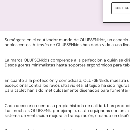
CONFIGU
Sumérgete en el cautivador mundo de OLUFSENkids, un espacio d
adolescentes. A través de OLUFSENkids han dado vida a una líne
La marca OLUFSENkids comprende a la perfección a quién se dirig
Desde gorras minimalistas hasta soportes ergonómicos para tablet
En cuanto a la protección y comodidad, OLUFSENkids muestra una
excepcional contra los rayos ultravioleta. El tejido ha sido rig
para tablet han sido meticulosamente diseñados para fomentar una
Cada accesorio cuenta su propia historia de calidad. Los product
Las mochilas OLUFSENk, por ejemplo, están equipadas con un sist
sistema de ventilación mejora la transpiración, creando un dise