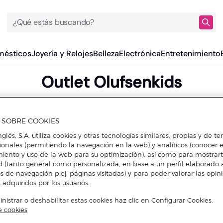
¿Qué estás buscando?
mésticos
Joyería y Relojes
Belleza
Electrónica
Entretenimiento
Outlet Olufsenkids
DESCUBRE DESCUENTOS EN OTRAS MARCAS DE INFANTIL
A SOBRE COOKIES
nglés, S.A. utiliza cookies y otras tecnologías similares, propias y de t
cionales (permitiendo la navegación en la web) y analíticos (conocer e
iento y uso de la web para su optimización), así como para mostrar
d (tanto general como personalizada, en base a un perfil elaborado a
s de navegación p.ej. páginas visitadas) y para poder valorar las opin
 adquiridos por los usuarios.
istrar o deshabilitar estas cookies haz clic en Configurar Cookies.
e cookies