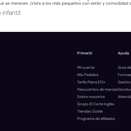
ue se merecen. ¡Viste a los más pequeños con estilo y comodidad a p
nfantil:
Primeriti
Ayuda
Mi cuenta
Guía de
Mis Pedidos
Formas
Tarifa Plana ECI+
Gastos
Descuentos de marcas
Devolu
Sobre nosotros
Atenció
Grupo El Corte Inglés
Tiendas Outlet
Programa de afiliados