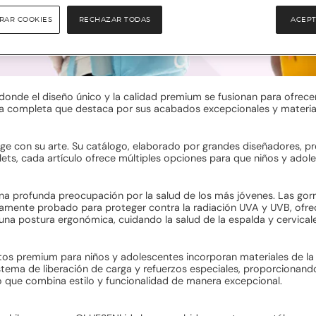
RAR COOKIES
RECHAZAR TODAS
ACEPT
onde el diseño único y la calidad premium se fusionan para ofrece
a completa que destaca por sus acabados excepcionales y materiale
e con su arte. Su catálogo, elaborado por grandes diseñadores, pre
s, cada artículo ofrece múltiples opciones para que niños y adolesc
 profunda preocupación por la salud de los más jóvenes. Las gorr
urosamente probado para proteger contra la radiación UVA y UVB, ofr
 postura ergonómica, cuidando la salud de la espalda y cervicales 
os premium para niños y adolescentes incorporan materiales de la m
ema de liberación de carga y refuerzos especiales, proporcionando 
ño que combina estilo y funcionalidad de manera excepcional.