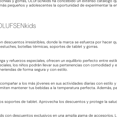
ochilas y gorras, OLUFSENkids ha concebido un extenso catálogo 
s más pequeños y adolescentes la oportunidad de experimentar la em
 OLUFSENkids
n descuentos irresistibles, donde la marca se esfuerza por hacer q
estuches, botellas térmicas, soportes de tablet y gorras.
a y refuerzos especiales, ofrecen un equilibrio perfecto entre esti
peciales, los niños podrán llevar sus pertenencias con comodidad 
meriendas de forma segura y con estilo.
 acompañar a los más jóvenes en sus actividades diarias con estil
rmiten mantener tus bebidas a la temperatura perfecta. Además, para
los soportes de tablet. Aprovecha los descuentos y protege la salud
ids con descuentos exclusivos en una amplia gama de accesorios. L