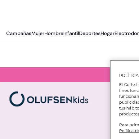
Campañas
Mujer
Hombre
Infantil
Deportes
Hogar
Electrodo
POLÍTIC
El Corte I
fines fun
funcionam
publicida
tus hábito
productos
Para admin
Política d