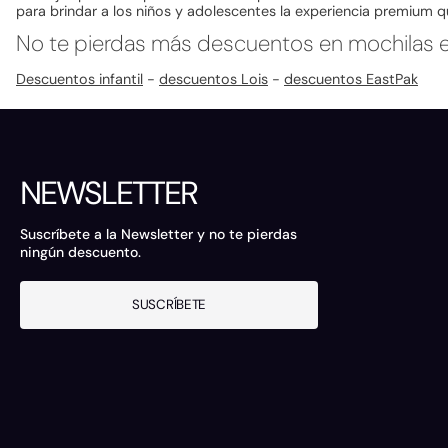
para brindar a los niños y adolescentes la experiencia premium q
No te pierdas más descuentos en mochilas e i
Descuentos infantil
-
descuentos Lois
-
descuentos EastPak
NEWSLETTER
Suscríbete a la Newsletter y no te pierdas
ningún descuento.
SUSCRÍBETE