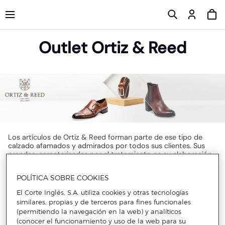
Outlet Ortiz & Reed
Los artículos de Ortiz & Reed forman parte de ese tipo de
calzado afamados y admirados por todos sus clientes. Sus
prendas, caracterizadas por el tratamiento en su elaboración
y sus exquisitos materiales hacen la combinación perfecta.
Con los descuentos en zapatos para hombre de Ortiz & Reed
POLÍTICA SOBRE COOKIES
lograrás conseguir looks de infarto y además llamarás la
El Corte Inglés, S.A. utiliza cookies y otras tecnologías
atención, con materiales increíbles, creando looks con total
acierto. Sus colecciones se llenan de las últimas tendencias,
similares, propias y de terceros para fines funcionales
que querrás utilizar en todas sus ocasiones especiales así
(permitiendo la navegación en la web) y analíticos
como en tu día a día como los descuentos en mocasines de
(conocer el funcionamiento y uso de la web para su