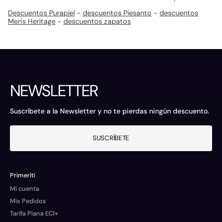
Descuentos Purapiel
-
descuentos Piesanto
-
descuentos
Men's Heritage
-
descuentos zapatos
NEWSLETTER
Suscríbete a la Newsletter y no te pierdas ningún descuento.
SUSCRÍBETE
Primeriti
Mi cuenta
Mis Pedidos
Tarifa Plana ECI+