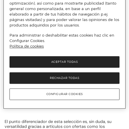
Ortiz & Reed.
optimización), así como para mostrarte publicidad (tanto
general como personalizada, en base a un perfil
Los atractivos descuentos en zapatos de mujer de Ortiz &
Reed harán que no puedas resistirte a sus modelos, que
elaborado a partir de tus hábitos de navegación p.ej.
combinarán a la perfección y serán de lo más cómodo para tu
páginas visitadas) y para poder valorar las opiniones de los
rutina. Las
ofertas moda hombre Ortiz & Reed en Primeriti
.
productos adquiridos por los usuarios.
Para administrar o deshabilitar estas cookies haz clic en
Ortiz & Reed, pasos con estilo
Configurar Cookies.
propio
Política de cookies
ACEPTAR TODAS
Esta línea mantiene el sabor clásico y versátil con productos
que encontrarás en el outlet, con descuentos en monkstraps
de Ortiz & Reed para satisfacer al máximo tus gustos en
RECHAZAR TODAS
calzado al mejor precio. Esta marca mantiene una estética
personal, lo que hará que no puedas resistirte a ella, como los
descuentos en náuticos de Ortiz & Reed. Todo esto y más si
CONFIGURAR COOKIES
sumas a esta fórmula los atrayentes descuentos y calidad que
te ofrece nuestro outlet con los descuentos en zapatos de
cordones para hombre de Ortiz & Reed, imperdibles.
El punto diferenciador de esta selección es, sin duda, su
versatilidad gracias a artículos con ofertas como los