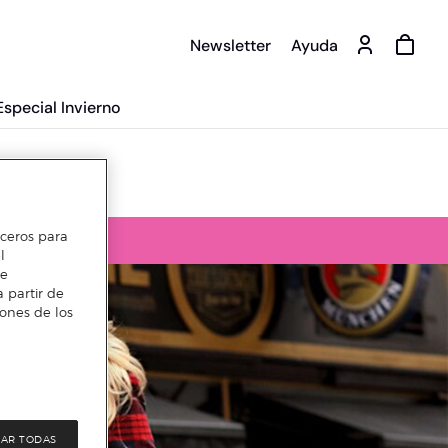
Newsletter
Ayuda
Especial Invierno
erceros para
l
te
 partir de
iones de los
AR TODAS