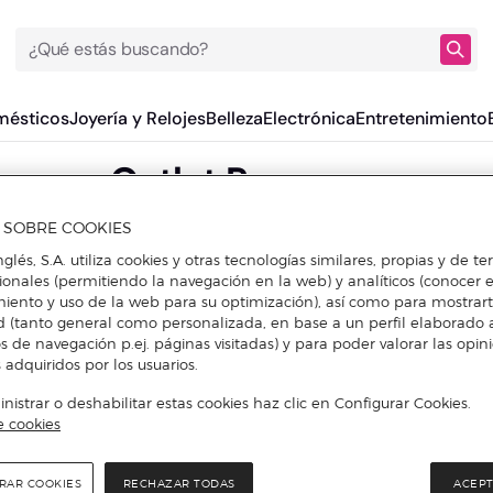
¿Qué estás buscando?
mésticos
Joyería y Relojes
Belleza
Electrónica
Entretenimiento
Outlet Peperuna
A SOBRE COOKIES
nglés, S.A. utiliza cookies y otras tecnologías similares, propias y de t
DESCUBRE DESCUENTOS EN OTRAS MARCAS DE MUJER
cionales (permitiendo la navegación en la web) y analíticos (conocer e
iento y uso de la web para su optimización), así como para mostrar
d (tanto general como personalizada, en base a un perfil elaborado a
s de navegación p.ej. páginas visitadas) y para poder valorar las opin
 adquiridos por los usuarios.
istrar o deshabilitar estas cookies haz clic en Configurar Cookies.
e cookies
RAR COOKIES
RECHAZAR TODAS
ACEPT