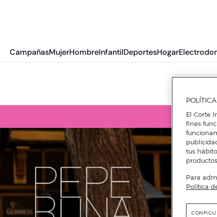
Campañas
Mujer
Hombre
Infantil
Deportes
Hogar
Electrodo
POLÍTIC
El Corte I
fines fun
funcionam
publicida
tus hábito
productos
Para admin
Política d
CONFIGU