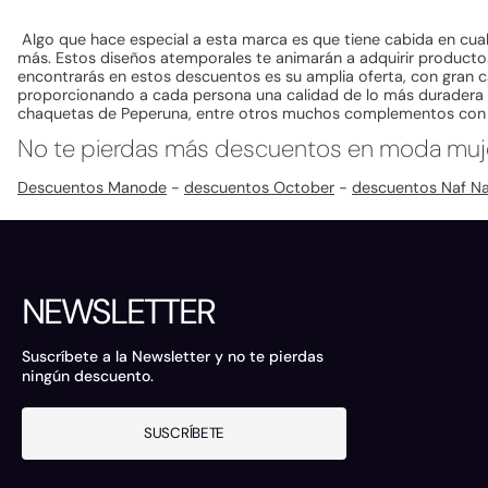
Algo que hace especial a esta marca es que tiene cabida en cua
más. Estos diseños atemporales te animarán a adquirir product
encontrarás en estos descuentos es su amplia oferta, con gran 
proporcionando a cada persona una calidad de lo más duradera 
chaquetas de Peperuna, entre otros muchos complementos con a
No te pierdas más descuentos en moda muj
Descuentos Manode
-
descuentos October
-
descuentos Naf Na
NEWSLETTER
Suscríbete a la Newsletter y no te pierdas
ningún descuento.
SUSCRÍBETE