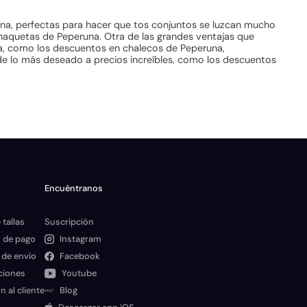
una, perfectas para hacer que tos conjuntos se luzcan mucho
haquetas de Peperuna. Otra de las grandes ventajas que
na, como los descuentos en chalecos de Peperuna,
e lo más deseado a precios increíbles, como los descuentos
Encuéntranos
 tallas
Suscripción
 de pago
Instagram
 de envío
Facebook
ciones
Youtube
n al cliente
Blog