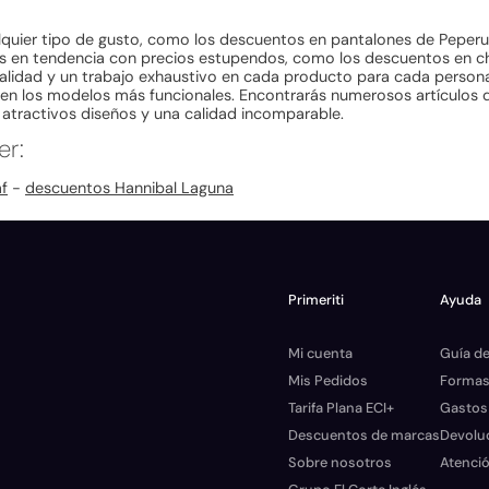
lquier tipo de gusto, como los descuentos en pantalones de Peper
os en tendencia con precios estupendos, como los descuentos en c
calidad y un trabajo exhaustivo en cada producto para cada perso
en los modelos más funcionales. Encontrarás numerosos artículos d
tractivos diseños y una calidad incomparable.
er:
f
-
descuentos Hannibal Laguna
Primeriti
Ayuda
Mi cuenta
Guía de
Mis Pedidos
Formas
Tarifa Plana ECI+
Gastos
Descuentos de marcas
Devolu
Sobre nosotros
Atenció