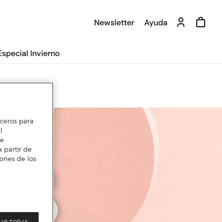
Newsletter
Ayuda
Especial Invierno
erceros para
l
te
 partir de
iones de los
AR TODAS