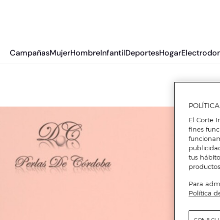
Campañas
Mujer
Hombre
Infantil
Deportes
Hogar
Electrodo
POLÍTIC
El Corte I
fines fun
funcionam
publicida
tus hábito
productos
Para admin
Política d
CONFIGU