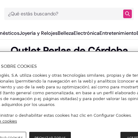
¿Qué estás buscando?
mésticos
Joyería y Relojes
Belleza
Electrónica
Entretenimiento
Outlet Perlas de Córdoba
A SOBRE COOKIES
nglés, S.A. utiliza cookies y otras tecnologías similares, propias y de t
cionales (permitiendo la navegación en la web) y analíticos (conocer e
iento y uso de la web para su optimización), así como para mostrar
d (tanto general como personalizada, en base a un perfil elaborado a
s de navegación p.ej. páginas visitadas) y para poder valorar las opin
 adquiridos por los usuarios.
istrar o deshabilitar estas cookies haz clic en Configurar Cookies.
e cookies
RAR COOKIES
RECHAZAR TODAS
ACEPT