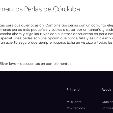
mentos Perlas de Córdoba
ctas para cualquier ocasión. Combina tus perlas con un conjunto eleg
or unas perlas más pequeñas y sutiles u optar por un tamaño grande 
ovecha ahora y elige las tuyas con nuestros descuentos en perla natu
special, unas perlas son una opción que nunca falla y es un clásic
s un acierto seguro que siempre ilusiona. Echa un vistazo a todas l
ilver love
- descuentos en complementos
Primeriti
Ayuda
Mi cuenta
Guía de
Mis Pedidos
Formas