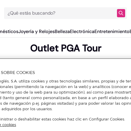
¿Qué estás buscando?
mésticos
Joyería y Relojes
Belleza
Electrónica
Entretenimiento
Outlet PGA Tour
A SOBRE COOKIES
nglés, S.A. utiliza cookies y otras tecnologías similares, propias y de t
cionales (permitiendo la navegación en la web) y analíticos (conocer e
iento y uso de la web para su optimización), así como para mostrar
d (tanto general como personalizada, en base a un perfil elaborado a
s de navegación p.ej. páginas visitadas) y para poder valorar las opin
 adquiridos por los usuarios.
istrar o deshabilitar estas cookies haz clic en Configurar Cookies.
e cookies