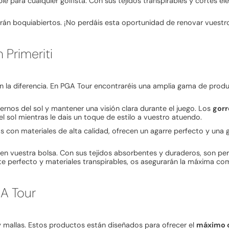
ble para cualquier golfista. Con sus tejidos transpirables y cortes 
án boquiabiertos. ¡No perdáis esta oportunidad de renovar vuestr
Primeriti
 la diferencia. En PGA Tour encontraréis una amplia gama de prod
rnos del sol y mantener una visión clara durante el juego. Los
gorr
el sol mientras le dais un toque de estilo a vuestro atuendo.
 con materiales de alta calidad, ofrecen un agarre perfecto y una
en vuestra bolsa. Con sus tejidos absorbentes y duraderos, son per
ste perfecto y materiales transpirables, os asegurarán la máxima c
A Tour
 mallas. Estos productos están diseñados para ofrecer el
máximo c