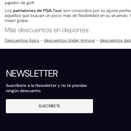
jugador de golf.
Los
pantalones de PGA Tour
son conocidos por su ajuste perfec
aquellos que buscan un poco más de flexibilidad en su atuendo. 
mejor golpe.
Más descuentos en deportes:
Descuentos Asics
-
descuentos Under Armour
-
descuentos dep
NEWSLETTER
Suscríbete a la Newsletter y no te pierdas
ningún descuento.
SUSCRÍBETE