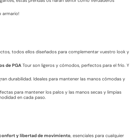
elegantes, estas prendas os harán sentir como verdaderos
o armario!
uctos, todos ellos diseñados para complementar vuestro look y
os de PGA
Tour son ligeros y cómodos, perfectos para el frío. Y
 gran durabilidad. Ideales para mantener las manos cómodas y
fectas para mantener los palos y las manos secas y limpias
omodidad en cada paso.
onfort y libertad de movimiento
, esenciales para cualquier