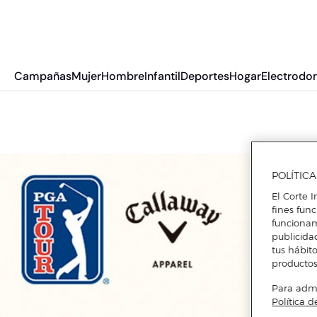
Campañas
Mujer
Hombre
Infantil
Deportes
Hogar
Electrodo
POLÍTIC
El Corte I
fines fun
funcionam
publicida
tus hábito
productos
Para admin
Política d