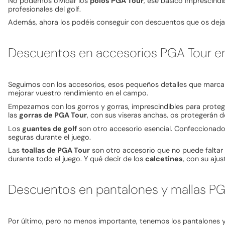
No podemos olvidar los
polos PGA Tour
, ese básico imprescindi
profesionales del golf.
Además, ahora los podéis conseguir con descuentos que os dejar
Descuentos en accesorios PGA Tour en 
Seguimos con los accesorios, esos pequeños detalles que marcan
mejorar vuestro rendimiento en el campo.
Empezamos con los gorros y gorras, imprescindibles para protege
las
gorras de PGA Tour
, con sus viseras anchas, os protegerán d
Los
guantes de golf
son otro accesorio esencial. Confeccionados
seguras durante el juego.
Las
toallas de PGA Tour
son otro accesorio que no puede faltar 
durante todo el juego. Y qué decir de los
calcetines
, con su aju
Descuentos en pantalones y mallas PG
Por último, pero no menos importante, tenemos los pantalones y