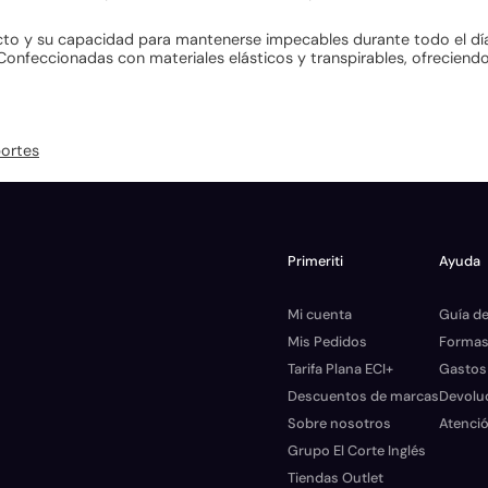
to y su capacidad para mantenerse impecables durante todo el día.
Confeccionadas con materiales elásticos y transpirables, ofreciendo
ortes
Primeriti
Ayuda
Mi cuenta
Guía de
Mis Pedidos
Formas
Tarifa Plana ECI+
Gastos
Descuentos de marcas
Devolu
Sobre nosotros
Atenció
Grupo El Corte Inglés
Tiendas Outlet