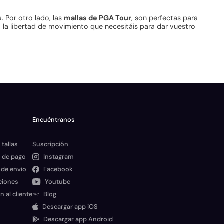
 Por otro lado, las
mallas de PGA Tour
, son perfectas para
 la libertad de movimiento que necesitáis para dar vuestro
Encuéntranos
 tallas
Suscripción
 de pago
Instagram
 de envío
Facebook
ciones
Youtube
n al cliente
Blog
Descargar app iOS
Descargar app Android