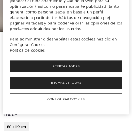
(conocer el funcionamiento y uso de la web para su
optimización), así como para mostrarte publicidad (tanto
general como personalizada, en base a un perfil
elaborado a partir de tus hábitos de navegación p.ej.
páginas visitadas) y para poder valorar las opiniones de los
productos adquiridos por los usuarios.
Para administrar o deshabilitar estas cookies haz clic en
Configurar Cookies.
Política de cookies
ACEPTAR TODAS
SHERIDAN
Funda de almohada algodón satén 500
RECHAZAR TODAS
Sheridan
19 €
49,95 €
62%
CONFIGURAR COOKIES
TALLA
50 x 110 cm