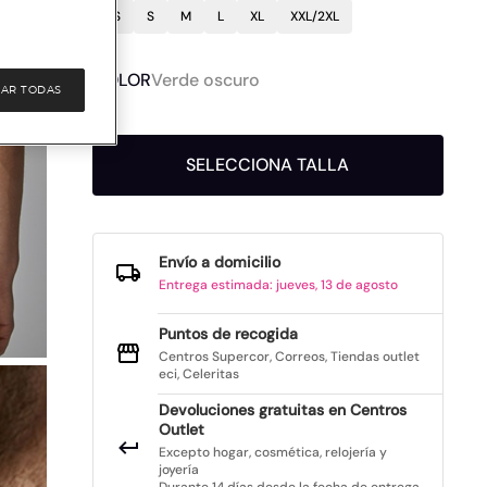
XS
S
M
L
XL
XXL/2XL
COLOR
Verde oscuro
AR TODAS
SELECCIONA TALLA
Envío a domicilio
Entrega estimada: jueves, 13 de agosto
Puntos de recogida
Centros Supercor, Correos, Tiendas outlet
eci, Celeritas
Devoluciones gratuitas en Centros
Outlet
Excepto hogar, cosmética, relojería y
joyería
Durante 14 días desde la fecha de entrega