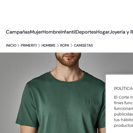
Campañas
Mujer
Hombre
Infantil
Deportes
Hogar
Joyería y 
INICIO
PRIMERITI
HOMBRE
ROPA
CAMISETAS
POLÍTIC
El Corte I
fines fun
funcionam
publicida
tus hábito
productos