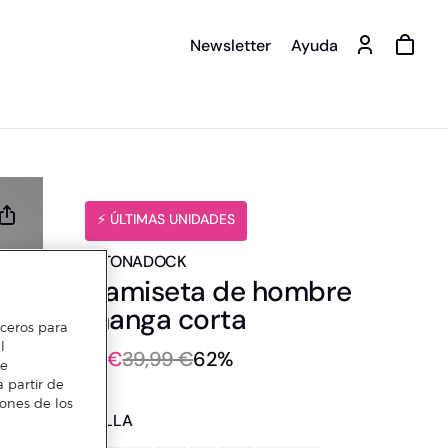
Newsletter
Ayuda
️⚡ ÚLTIMAS UNIDADES
ALTONADOCK
Camiseta de hombre
manga corta
erceros para
l
15 €
39,99 €
62%
te
 partir de
iones de los
TALLA