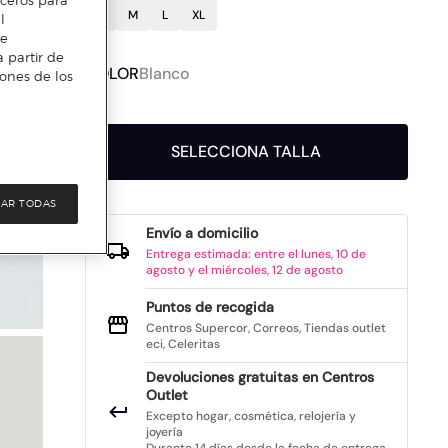
S
M
L
XL
l
te
 partir de
COLOR
Blanco
iones de los
SELECCIONA TALLA
AR TODAS
Envío a domicilio
Entrega estimada: entre el lunes, 10 de
agosto y el miércoles, 12 de agosto
Puntos de recogida
Centros Supercor, Correos, Tiendas outlet
eci, Celeritas
Devoluciones gratuitas en Centros
Outlet
Excepto hogar, cosmética, relojería y
joyería
Durante 14 días desde la fecha de entrega