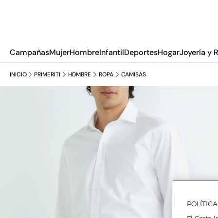
Campañas
Mujer
Hombre
Infantil
Deportes
Hogar
Joyería y 
INICIO
PRIMERITI
HOMBRE
ROPA
CAMISAS
POLÍTIC
El Corte I