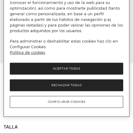
(conocer el funcionamiento y uso de la web para su
optimización), así como para mostrarte publicidad (tanto
general como personalizada, en base a un perfil
elaborado a partir de tus hábitos de navegación p.ej.
páginas visitadas) y para poder valorar las opiniones de los
productos adquiridos por los usuarios.
Para administrar o deshabilitar estas cookies haz clic en
Configurar Cookies.
Política de cookies
ACEPTAR TODAS
️⚡ ÚLTIMAS UNIDADES
LATOUCHE
RECHAZAR TODAS
Botas de agua de mujer tipo chelsea con
logotipo lateral
CONFIGURAR COOKIES
19 €
49 €
61%
TALLA