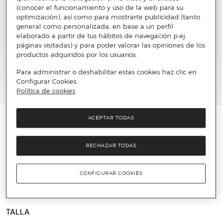
(conocer el funcionamiento y uso de la web para su
optimización), así como para mostrarte publicidad (tanto
general como personalizada, en base a un perfil
elaborado a partir de tus hábitos de navegación p.ej.
páginas visitadas) y para poder valorar las opiniones de los
productos adquiridos por los usuarios.
Para administrar o deshabilitar estas cookies haz clic en
Configurar Cookies.
Política de cookies
ACEPTAR TODAS
️⚡ ÚLTIMAS UNIDADES
GAP
RECHAZAR TODAS
Camisa hombre de franela de peso medio
100% algodón orgánico
CONFIGURAR COOKIES
19 €
64,95 €
70%
TALLA