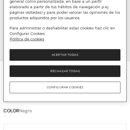
general como personalizada, en base a un perfil
elaborado a partir de tus hábitos de navegación p.ej.
páginas visitadas) y para poder valorar las opiniones de los
productos adquiridos por los usuarios.
Para administrar o deshabilitar estas cookies haz clic en
Configurar Cookies.
Política de cookies
ACEPTAR TODAS
KIPLING
RECHAZAR TODAS
Bolso de hombro mini negro con cremallera y
bandolera extraíble
CONFIGURAR COOKIES
27 €
69,90 €
61%
COLOR
Negro