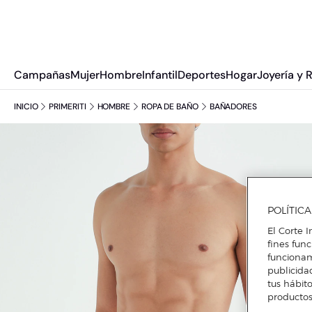
Campañas
Mujer
Hombre
Infantil
Deportes
Hogar
Joyería y 
INICIO
PRIMERITI
HOMBRE
ROPA DE BAÑO
BAÑADORES
POLÍTIC
El Corte I
fines fun
funcionam
publicida
tus hábito
productos