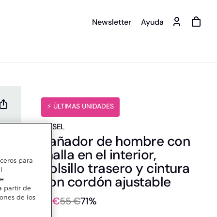
Newsletter
Ayuda
️⚡ ÚLTIMAS UNIDADES
DIESEL
Bañador de hombre con
malla en el interior,
erceros para
bolsillo trasero y cintura
l
con cordón ajustable
te
 partir de
iones de los
16 €
55 €
71%