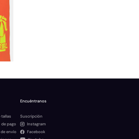
Encuéntranos
 tallas
Suscripción
 de pago
Instagram
 de envío
Facebook