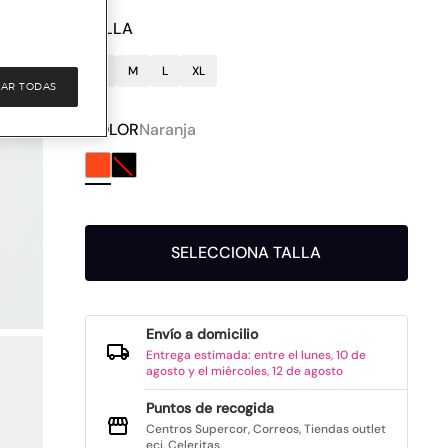
TALLA
S
M
L
XL
AR TODAS
COLOR
Naranja
SELECCIONA TALLA
Envío a domicilio
Entrega estimada: entre el lunes, 10 de
agosto y el miércoles, 12 de agosto
Puntos de recogida
Centros Supercor, Correos, Tiendas outlet
eci, Celeritas