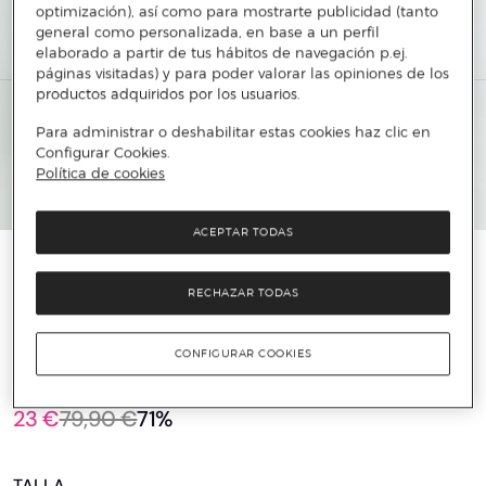
optimización), así como para mostrarte publicidad (tanto
general como personalizada, en base a un perfil
elaborado a partir de tus hábitos de navegación p.ej.
páginas visitadas) y para poder valorar las opiniones de los
productos adquiridos por los usuarios.
Para administrar o deshabilitar estas cookies haz clic en
Configurar Cookies.
Política de cookies
ACEPTAR TODAS
️⚡ ÚLTIMAS UNIDADES
RECHAZAR TODAS
KIFF-KIFF
Camisa manga larga de hombre pequeño
cuello abierto italiano logo bordado en bajo
CONFIGURAR COOKIES
tapeta
23 €
79,90 €
71%
TALLA