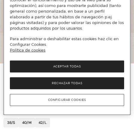
optimización), así como para mostrarte publicidad (tanto
general como personalizada, en base a un perfil
elaborado a partir de tus hábitos de navegación p.ej.
páginas visitadas) y para poder valorar las opiniones de los
productos adquiridos por los usuarios.
Para administrar o deshabilitar estas cookies haz clic en
Configurar Cookies.
Política de cookies
ACEPTAR TODAS
ROBERTO VERINO
Falda doble crepé con volante
RECHAZAR TODAS
78 €
195 €
60%
CONFIGURAR COOKIES
TALLA
38/S
40/M
42/L