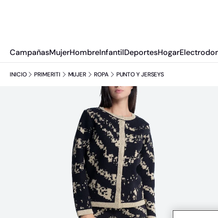
Campañas
Mujer
Hombre
Infantil
Deportes
Hogar
Electrodo
INICIO
PRIMERITI
MUJER
ROPA
PUNTO Y JERSEYS