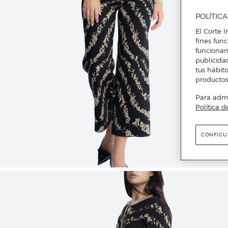
POLÍTIC
El Corte I
fines fun
funcionam
publicida
tus hábito
productos
Para admin
Política d
CONFIGU