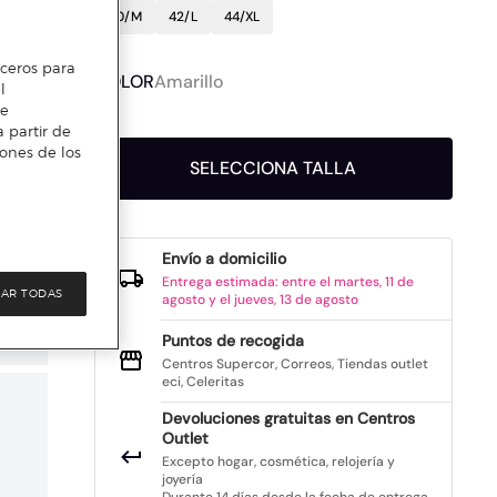
40/M
42/L
44/XL
erceros para
COLOR
Amarillo
l
te
 partir de
iones de los
SELECCIONA TALLA
Envío a domicilio
Entrega estimada: entre el martes, 11 de
AR TODAS
agosto y el jueves, 13 de agosto
Puntos de recogida
Centros Supercor, Correos, Tiendas outlet
eci, Celeritas
Devoluciones gratuitas en Centros
Outlet
Excepto hogar, cosmética, relojería y
joyería
Durante 14 días desde la fecha de entrega