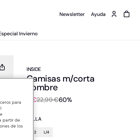
Newsletter
Ayuda
Especial Invierno
INSIDE
Camisas m/corta
hombre
9 €
22,99 €
60%
erceros para
l
te
TALLA
 partir de
iones de los
S/2
L/4