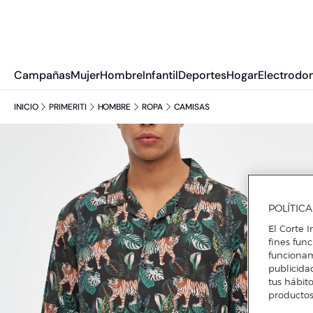
Campañas
Mujer
Hombre
Infantil
Deportes
Hogar
Electrodo
INICIO
PRIMERITI
HOMBRE
ROPA
CAMISAS
POLÍTIC
El Corte I
fines fun
funcionam
publicida
tus hábito
productos