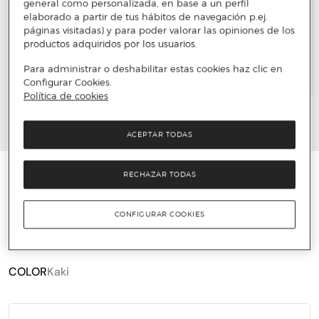
general como personalizada, en base a un perfil
elaborado a partir de tus hábitos de navegación p.ej.
páginas visitadas) y para poder valorar las opiniones de los
productos adquiridos por los usuarios.
Para administrar o deshabilitar estas cookies haz clic en
Configurar Cookies.
Política de cookies
ACEPTAR TODAS
HACKETT LONDON
RECHAZAR TODAS
Pañuelo de hombre de bolsillo de seda pura
con borde a rayas
CONFIGURAR COOKIES
19 €
49 €
61%
COLOR
Kaki