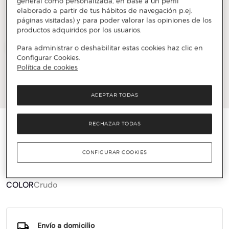
general como personalizada, en base a un perfil
elaborado a partir de tus hábitos de navegación p.ej.
páginas visitadas) y para poder valorar las opiniones de los
productos adquiridos por los usuarios.
Para administrar o deshabilitar estas cookies haz clic en
Configurar Cookies.
Política de cookies
ACEPTAR TODAS
HACKETT LONDON
RECHAZAR TODAS
Bolsa de viaje de hombre de lona de algodón
CONFIGURAR COOKIES
151 €
379 €
60%
COLOR
Crudo
Envío a domicilio